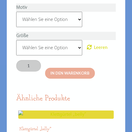
Motiv
Größe
Leeren
„belly”
on
IN DEN WARENKORB
sale
Menge
Ähnliche Produkte
Klettgürtel „belly”