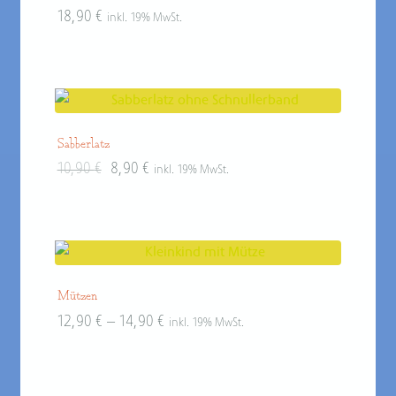
18,90
€
inkl. 19% MwSt.
Sabberlatz
Original
Current
10,90
€
8,90
€
inkl. 19% MwSt.
price
price
was:
is:
10,90 €.
8,90 €.
Mützen
12,90
€
–
14,90
€
inkl. 19% MwSt.