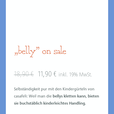
„belly” on sale
Original
Current
18,90
€
11,90
€
inkl. 19% MwSt.
price
price
Selbständigkeit pur mit den Kindergürteln von
casafeli: Weil man die
bellys kletten kann, bieten
was:
is:
sie buchstäblich kinderleichtes Handling.
18,90 €.
11,90 €.