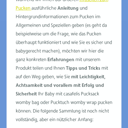
Während wir Ihnen auf unseren
Infoseiten zum
Über die Produktion
Pucken
ausführliche
Anleitung
und
Hintergrundinformationen zum Pucken im
Mehr
Allgemeinen und Speziellen geben (es geht da
beispielweise um die Frage, wie das Pucken
überhaupt funktioniert und wie Sie es sicher und
babygerecht machen), möchten wir hier die
ganz konkreten
Erfahrungen
mit unserem
Produkt teilen und Ihnen
Tipps und Tricks
mit
auf den Weg geben, wie Sie
mit Leichtigkeit,
Achtsamkeit und vorallem mit Erfolg und
Sicherheit
Ihr Baby mit casafelis Pucksack
womby bag oder Pucktuch womby wrap pucken
können. Die folgende Sammlung ist noch nicht
vollständig, aber ein nützlicher Anfang: