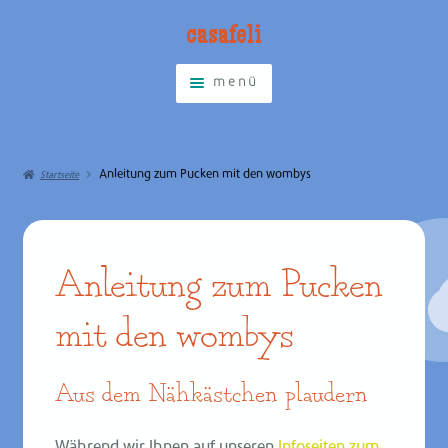
casa­feli
Zur
Zum
Navigation
Inhalt
menü
springen
springen
Anleitung zum Pucken mit den wombys
Startseite
Pucksack & Puckdecke „womby”
Anleitung zum Pucken mit den
wombys
Anleitung zum Pucken
Über das Pucken
mit den wombys
Alle Produkte
Aus dem Nähkästchen plaudern
Warenkorb
Über CASA FELI