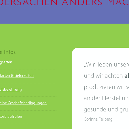
e Infos
gsarten
„Wir lieben unser
und wir achten
a
arten & Lieferzeiten
produzieren wir s
ufsbelehrung
an der Herstellun
eine Geschäftsbedingungen
gesunde und gru
orb aufrufen
Corinna Fellberg