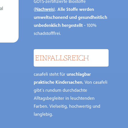
GOTS-zertifizierte Biostoffe
al
(
Nachweis
).
Alle Stoffe werden
umweltschonend und gesundheitlich
unbedenklich hergestellt
- 100%
schadstofffrei.
EINFALLS­REICH
casafeli steht für
unschlagbar
praktische Kindersachen.
Von casafeli
gibt´s rundum durchdachte
Alltagsbegleiter in leuchtenden
Farben. Vielseitig, hochwertig und
langlebig.