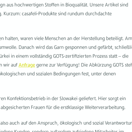
gn aus hochwertigen Stoffen in Bioqualität. Unsere Artikel sind
big. Kurzum: casafeli-Produkte sind rundum durchdachte
en halten, waren viele Menschen an der Herstellung beteiligt. A
aumwolle. Danach wird das Garn gesponnen und gefärbt, schließl
 Türkei in einem vollständig GOTS-zertifizierten Prozess statt – die
n wir auf
Anfrage
gerne zur Verfügung! Die Abkürzung GOTS ste
e ökologischen und sozialen Bedingungen fest, unter denen
eren Konfektionsbetrieb in der Slowakei geliefert. Hier sorgt ein
 abgesicherten Frauen für die erstklassige Weiterverarbeitung.
t also auch auf den Anspruch, ökologisch und sozial Verantwortu